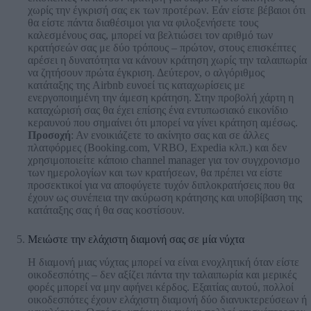
χωρίς την έγκρισή σας εκ των προτέρων. Εάν είστε βέβαιοι ότι
θα είστε πάντα διαθέσιμοι για να φιλοξενήσετε τους
καλεσμένους σας, μπορεί να βελτιώσει τον αριθμό των
κρατήσεών σας με δύο τρόπους – πρώτον, στους επισκέπτες
αρέσει η δυνατότητα να κάνουν κράτηση χωρίς την ταλαιπωρία
να ζητήσουν πρώτα έγκριση. Δεύτερον, ο αλγόριθμος
κατάταξης της Airbnb ευνοεί τις καταχωρίσεις με
ενεργοποιημένη την άμεση κράτηση. Στην προβολή χάρτη η
καταχώρισή σας θα έχει επίσης ένα εντυπωσιακό εικονίδιο
κεραυνού που σημαίνει ότι μπορεί να γίνει κράτηση αμέσως.
Προσοχή
: Αν ενοικιάζετε το ακίνητο σας και σε άλλες
πλατφόρμες (Booking.com, VRBO, Expedia κλπ.) και δεν
χρησιμοποιείτε κάποιο channel manager για τον συγχρονισμο
των ημερολογίων και των κρατήσεων, θα πρέπει να είστε
προσεκτικοί για να αποφύγετε τυχόν διπλοκρατήσεις που θα
έχουν ως συνέπεια την ακύρωση κράτησης και υποβίβαση της
κατάταξης σας ή θα σας κοστίσουν.
Μειώστε την ελάχιστη διαμονή σας σε μία νύχτα
Η διαμονή μιας νύχτας μπορεί να είναι ενοχλητική όταν είστε
οικοδεσπότης – δεν αξίζει πάντα την ταλαιπωρία και μερικές
φορές μπορεί να μην αφήνει κέρδος. Εξαιτίας αυτού, πολλοί
οικοδεσπότες έχουν ελάχιστη διαμονή δύο διανυκτερεύσεων ή