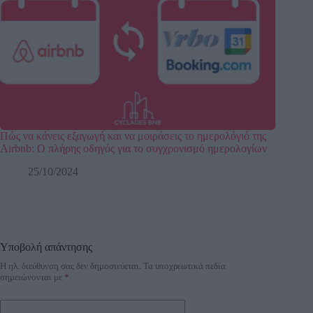
Πώς να κάνεις εξαγωγή και να μοιράσεις το ημερολόγιό της
Airbnb: Ο πλήρης οδηγός για το συγχρονισμό ημερολογίων
25/10/2024
Υποβολή απάντησης
Η ηλ. διεύθυνση σας δεν δημοσιεύεται.
Τα υποχρεωτικά πεδία
A
σημειώνονται με
*
l
t
e