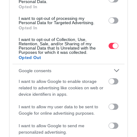
σέβεστε την ιδιωτικότητα των καλεσμένων σας και να
Personal Data.
Opted In
φροντίζετε να απαντάτε στα μηνύματά τους. Ζητήστε ευγενικά
να σας αφήσουν μια κριτική και αφήστε τους μια καλή κριτική
επίσης. Μόλις φτάσετε τις τρεις κριτικές, η βαθμολογία σας με
I want to opt-out of processing my
Personal Data for Targeted Advertising.
αστέρια (ένα έως πέντε) θα εμφανιστεί στην καταχώρισή σας.
Opted In
Αυτή δεν είναι σε καμία περίπτωση μια οριστική λίστα, αλλά
I want to opt-out of Collection, Use,
χρησιμοποιώντας αυτές τις συμβουλές θα κάνετε το πρώτο βήμα για
Retention, Sale, and/or Sharing of my
να έχετε περισσότερες κρατήσεις σας και να αξιοποιήσετε στο έπακρο
Personal Data that Is Unrelated with the
Purposes for which it was collected.
τη φιλοξενία στην Airbnb. Εάν θέλετε περισσότερες συμβουλές,
Opted Out
βελτιστοποίηση της καταχώρησης σας στην Airbnb ή τρόπους για να
απογειώσετε τις κρατήσεις σας και αυξημένες τιμές διανυκτέρευσης
επικοινωνήστε μαζί μας
.
Google consents
I want to allow Google to enable storage
related to advertising like cookies on web or
device identifiers in apps.
Κάνε Εγγραφή στο Newsletter
I want to allow my user data to be sent to
Google for online advertising purposes.
Γράψε το email σου παρακάτω για να κάνεις
εγγραφή στο νόστιμο ενημερωτικό μας
I want to allow Google to send me
δελτίο. Δεν σπαμάρουμε ποτέ!
personalized advertising.