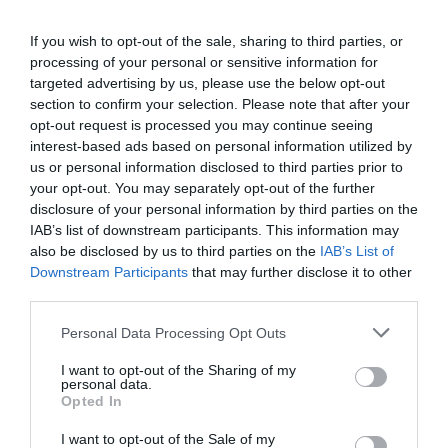
αάντησης για να γίνετε Superhost ). Κατεβάστε την εφαρμογή
Airbnb στο τηλέφωνό σας για να λαμβάνετε πιο άμεσα τις
If you wish to opt-out of the sale, sharing to third parties, or
ειδοποιήσεις και να απαντάτε σε όλα τα μηνύματα από τους
processing of your personal or sensitive information for
καλεσμένους σας – και κάντε συνήθεια να ελέγχετε τα
targeted advertising by us, please use the below opt-out
μηνύματά σας στην Airbnb την ίδια ώρα κάθε μέρα, για να
section to confirm your selection. Please note that after your
είστε σίγουροι ότι δεν έχετε χάσει τίποτα.
opt-out request is processed you may continue seeing
interest-based ads based on personal information utilized by
Σκεφτείτε προσεκτικά την τιμολόγησή σας
us or personal information disclosed to third parties prior to
Είναι δελεαστικό να επιλέγετε αμέσως υψηλές τιμές όταν
your opt-out. You may separately opt-out of the further
δημιουργείτε για πρώτη φορά την καταχώρισή σας – αλλά αυτό
disclosure of your personal information by third parties on the
είναι κάτι που μόνο θα αποθαρρύνει τους επισκέπτες, ειδικά αν
IAB’s list of downstream participants. This information may
δεν έχετε ακόμη κριτικές. Αρχικά, ελέγξτε τις τιμές παρόμοιων
also be disclosed by us to third parties on the
IAB’s List of
καταχωρίσεων στην περιοχή σας και βεβαιωθείτε ότι δεν είστε
πάνω από αυτές. Δοκιμάστε να μειώσετε τις τιμές σας όταν
Downstream Participants
that may further disclose it to other
ξεκινάτε για πρώτη φορά, μέχρι να αποκτήσετε μερικές
third parties.
κρατήσεις και καλές κριτικές και, στη συνέχεια, επαναφέρετε
ξανά τις τιμές σας αυξημένες.
Please note that this website/app uses one or more Google
Personal Data Processing Opt Outs
services and may gather and store information including but
Φροντίστε να λαμβάνετε καλές κριτικές
not limited to your visit or usage behaviour. You may click to
I want to opt-out of the Sharing of my
personal data.
grant or deny consent to Google and its third-party tags to
Αυτό μπορεί να ακούγεται προφανές, αλλά μπορεί να είναι
Opted In
use your data for below specified purposes in below Google
δύσκολο! Μετά την πρώτη σας κράτηση – φροντίστε να λάβετε
consent section.
μια καλή κριτική για αυτήν. Να είστε φιλικοί και φιλόξενοι, να
I want to opt-out of the Sale of my