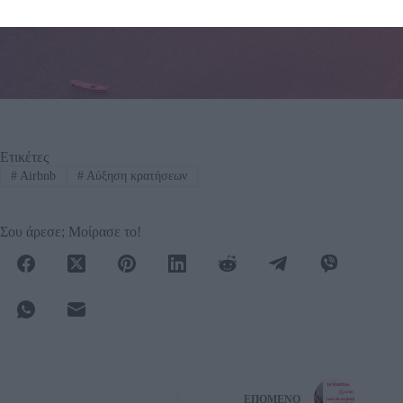
Ξεκινήστε σήμερα
Ετικέτες
#
Airbnb
#
Αύξηση κρατήσεων
Σου άρεσε; Μοίρασε το!
ΕΠΌΜΕΝΟ