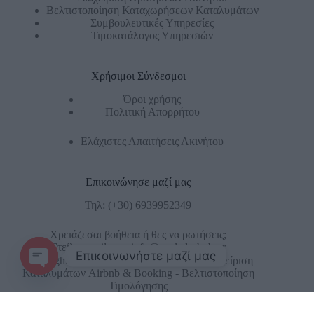
Βελτιστοποίηση Καταχωρήσεων Καταλυμάτων
Συμβουλευτικές Υπηρεσίες
Τιμοκατάλογος Υπηρεσιών
Χρήσιμοι Σύνδεσμοι
Όροι χρήσης
Πολιτική Απορρήτου
Ελάχιστες Απαιτήσεις Ακινήτου
Επικοινώνησε μαζί μας
Τηλ:
(+30) 6939952349
Χρειάζεσαι βοήθεια ή θες να ρωτήσεις;
Στείλε email στο:
info@cycladesbnb.gr
Επικοινωνήστε μαζί μας
Copyright © 2026 - CYCLADESBNB- Διαχείριση
Καταλυμάτων Airbnb & Booking - Βελτιστοποίηση
Open chaty
Τιμολόγησης
Ελληνικά