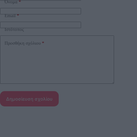
Όνομα
*
r
n
a
Email
*
t
i
Ιστότοπος
v
e
:
Προσθήκη σχόλιου
*
Δημοσίευση σχολίου