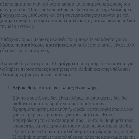
αξιοποιήσετε το ακίνητο σας ή ακόμα και ορισμένους χώρους του
ακινήτου σας. Όμως πολλοί άνθρωποι ξεκινούν με τις πλατφόρμες
βραχυχρόνιας μίσθωσης και στη συνέχεια απογοητεύονται με τον
χαμηλό αριθμό κρατήσεων που λαμβάνουν, εγκαταλείποντας τελικά
την ιδέα εντελώς.
Υπάρχουν όμως μερικές αλλαγές που μπορείτε να κάνετε για να
λάβετε περισσότερες κρατήσεις
, και πολλές από αυτές είναι πολύ
εύκολες και οικονομικές.
Ακολουθεί η λίστα με τα
10 πράγματα
που μπορείτε να κάνετε για
να λάβετε περισσότερες κρατήσεις στο Airbnb και στις υπόλοιπες
πλατφόρμες βραχυχρόνιας μίσθωσης.
Βεβαιωθείτε ότι το προφίλ σας είναι πλήρες
Εάν το προφίλ σας δεν είναι πλήρες, οι επισκέπτες δεν θα
αισθάνονται ότι μπορούν να σας εμπιστευτούν.
Χρησιμοποιήστε μια αληθινή, ωραία φωτογραφία προφίλ και
γράψτε μερικές προτάσεις για τον εαυτό σας. Κάντε
Επιβεβαίωση του λογαριασμού σας – αυτό θα βοηθήσει τους
επισκέπτες να σας εμπιστευτούν ακόμη περισσότερο και θα
εξεταστούν καλά από τον αλγόριθμο καταχώρισης της Airbnb.
Η Airbnb σκοπεύει να επαληθεύσει όλες τις καταχωρίσεις της