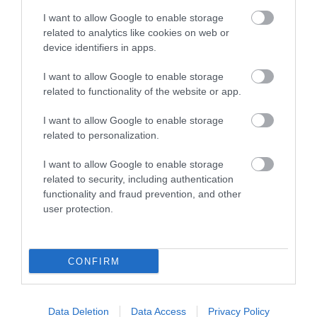
I want to allow Google to enable storage
related to analytics like cookies on web or
Email
device identifiers in apps.
I want to allow Google to enable storage
Εγγραφή
related to functionality of the website or app.
I want to allow Google to enable storage
related to personalization.
I want to allow Google to enable storage
related to security, including authentication
functionality and fraud prevention, and other
user protection.
CONFIRM
Μεγιστοποιήστε την πληρότητα και κερδοφορία του
καταλύματός σας!
Αναθέστε τη διαχείριση του Airbnb σας σε εμάς!
Data Deletion
Data Access
Privacy Policy