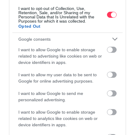
Δημιουργία σελίδας στο Booking
®
και καθορισμός της
καλύτερης δυνατής τιμής του ακινήτου σας βάσει
I want to opt-out of Collection, Use,
συγκεκριμένων κριτηρίων
Retention, Sale, and/or Sharing of my
Personal Data that Is Unrelated with the
Purposes for which it was collected.
Opted Out
Δημιουργία σελίδας σε άλλες πλατφόρμες όπως
Tripadvisor®, Expedia®, agoda® κ.α.
Google consents
Έξυπνη και αυτόματη τιμολόγηση
I want to allow Google to enable storage
Προώθηση στα μέσα κοινωνικής δικτύωσης (Facebook,
related to advertising like cookies on web or
Twitter, Instagram)
device identifiers in apps.
Δημιουργία λογαριασμών στα Social Media
I want to allow my user data to be sent to
Διαχείριση Λογαριασμών στα Social Media
Google for online advertising purposes.
Δημιουργία / Διαχείριση Google Business account
I want to allow Google to send me
Δημιουργία Ιστοσελίδας με Φόρμα Κρατήσεων &
personalized advertising.
Booking Engine
I want to allow Google to enable storage
related to analytics like cookies on web or
device identifiers in apps.
Προαιρετικές Υπηρεσίες Καταχώρησης Airbnb