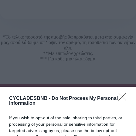
*Το τελικό ποσοστό της αμοιβής θα προκύπτει μετα απο συμφωνία
μας, αφού λάβουμε υπ ‘ οψιν τον αριθμό, τη τοποθεσία των ακινήτων
κλπ.
**Με επιπλέον χρεώσεις.
*** Για κάθε μια πλατφόρμα.
CYCLADESBNB -
Do Not Process My Personal
Information
Χρειάζεστε Ειδικό;
If you wish to opt-out of the sale, sharing to third parties, or
Δεν έχετε την εμπειρία ή τον διαθέσιμο χρόνο;
processing of your personal or sensitive information for
targeted advertising by us, please use the below opt-out
Επικοινωνήστε μαζί μας