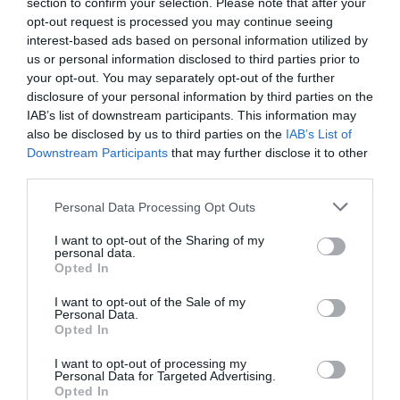
section to confirm your selection. Please note that after your
opt-out request is processed you may continue seeing
interest-based ads based on personal information utilized by
us or personal information disclosed to third parties prior to
your opt-out. You may separately opt-out of the further
disclosure of your personal information by third parties on the
IAB’s list of downstream participants. This information may
also be disclosed by us to third parties on the
IAB’s List of
Υπηρεσίες Καταχώρησης Airbnb
Downstream Participants
that may further disclose it to other
third parties.
Αξιολόγηση ακινήτου
Please note that this website/app uses one or more Google
Personal Data Processing Opt Outs
Συμβουλές για βελτιστοποίηση προβολής του ακινήτου
services and may gather and store information including but
σας
not limited to your visit or usage behaviour. You may click to
I want to opt-out of the Sharing of my
personal data.
Δημιουργία καταχώρησης στο Airbnb® και καθορισμός
grant or deny consent to Google and its third-party tags to
Opted In
της καλύτερης δυνατής τιμής του ακινήτου σας βάσει
use your data for below specified purposes in below Google
συγκεκριμένων κριτηρίων
consent section.
I want to opt-out of the Sale of my
Επαγγελματική φωτογράφιση για καλύτερη ανάδειξη
Personal Data.
Opted In
του ακινήτου
Προτάσεις διακόσμησης από συνεργάτες-αρχιτέκτονες
I want to opt-out of processing my
εσωτερικών χώρων
Personal Data for Targeted Advertising.
Opted In