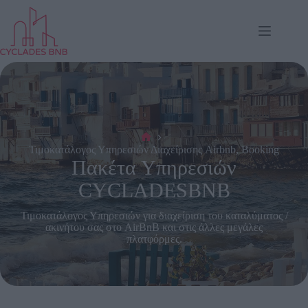
Μετάβαση
στο
περιεχόμενο
Αρχή
Τιμοκατάλογος Υπηρεσιών Διαχείρισης Airbnb, Booking
Πακέτα Υπηρεσιών
CYCLADESBNB
Τιμοκατάλογος Υπηρεσιών για διαχείριση του καταλύματος /
ακινήτου σας στο AirBnB και στις άλλες μεγάλες
πλατφόρμες.