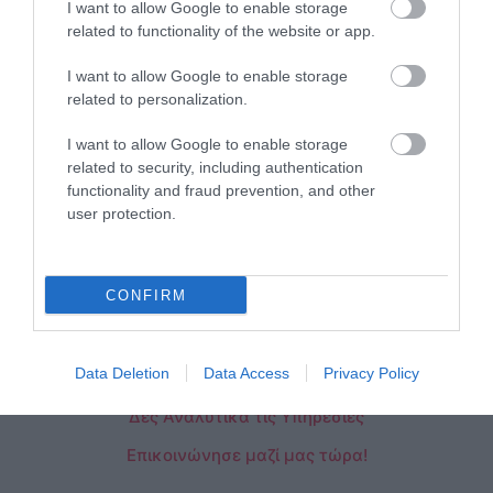
I want to allow Google to enable storage
Βελτιστοποίηση υπάρχουσας καταχώρησης
related to functionality of the website or app.
Έξυπνη και Αυτόματη Τιμολόγηση
I want to allow Google to enable storage
Ηλεκτρονική Διαχείριση Καταχώρησης
related to personalization.
Επικοινωνία με υποψήφιους επισκέπτες
I want to allow Google to enable storage
Αξιολόγηση Επισκεπτών
related to security, including authentication
functionality and fraud prevention, and other
Συμφωνία Κρατήσεων
user protection.
Διαχείριση Κρατήσεων
Ενημέρωση Ιδιοκτήτη
CONFIRM
Παροχή υπηρεσιών μέσω δικτύου προς επισκέπτες
Παροχή υπηρεσιών μέσω δικτύου προς ιδιοκτήτες
Data Deletion
Data Access
Privacy Policy
Δες Αναλυτικά τις Υπηρεσίες
Επικοινώνησε μαζί μας τώρα!