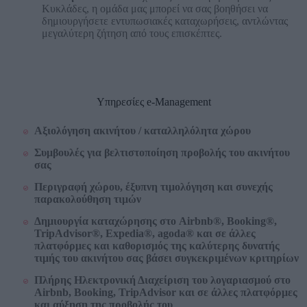
Κυκλάδες, η ομάδα μας μπορεί να σας βοηθήσει να
δημιουργήσετε εντυπωσιακές καταχωρήσεις, αντλώντας
μεγαλύτερη ζήτηση από τους επισκέπτες.
Υπηρεσίες e-Management
Αξιολόγηση ακινήτου / καταλληλόλητα χώρου
Συμβουλές για βελτιστοποίηση προβολής του ακινήτου
σας
Περιγραφή χώρου, έξυπνη τιμολόγηση και συνεχής
παρακολούθηση τιμών
Δημιουργία καταχώρησης στο Airbnb®, Booking
®
,
TripAdvisor
®
, Expedia
®
, agoda
®
και σε άλλες
πλατφόρμες και καθορισμός της καλύτερης δυνατής
τιμής του ακινήτου σας βάσει συγκεκριμένων κριτηρίων
Πλήρης Ηλεκτρονική Διαχείριση του λογαριασμού στο
Airbnb, Booking, TripAdvisor και σε άλλες πλατφόρμες
και αύξηση της προβολής του