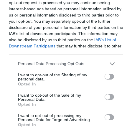
opt-out request is processed you may continue seeing
interest-based ads based on personal information utilized by
us or personal information disclosed to third parties prior to
your opt-out. You may separately opt-out of the further
disclosure of your personal information by third parties on the
IAB’s list of downstream participants. This information may
also be disclosed by us to third parties on the
IAB’s List of
Downstream Participants
that may further disclose it to other
third parties.
Please note that this website/app uses one or more Google
Personal Data Processing Opt Outs
services and may gather and store information including but
not limited to your visit or usage behaviour. You may click to
I want to opt-out of the Sharing of my
personal data.
grant or deny consent to Google and its third-party tags to
Opted In
use your data for below specified purposes in below Google
consent section.
I want to opt-out of the Sale of my
Personal Data.
Αναλαμβάνουμε την
επαγγελματική φωτογράφιση
ακινήτου
για
Opted In
την καταχώρηση στο Airbnb και σε άλλες πλατφόρμες. Οι
επαγγελματικές φωτογραφίες είναι απαραίτητες για μια
I want to opt-out of processing my
καταχώρηση γιατί είναι η πρώτη εικόνα που βλέπει ο υποψήφιος
Personal Data for Targeted Advertising.
Opted In
επισκέπτης και από αυτές θα κρίνει και θα επιλέξει αν θα
προχωρήσει σε κράτηση του ακινήτου σας.