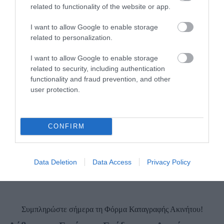
related to functionality of the website or app.
I want to allow Google to enable storage
related to personalization.
Χρειάζεστε βοήθεια με Airbnb, Booking.com?
Δεν γνωρίζετε πώς λειτουργεί η Airbnb και
I want to allow Google to enable storage
χρειάζεστε βοήθεια με την καταχώρησή σας;
related to security, including authentication
functionality and fraud prevention, and other
Επικοινωνήστε μαζί μας
user protection.
CONFIRM
Data Deletion
Data Access
Privacy Policy
Συμπληρώστε σήμερα τη Φόρμα Καταγραφής Ακινήτου!