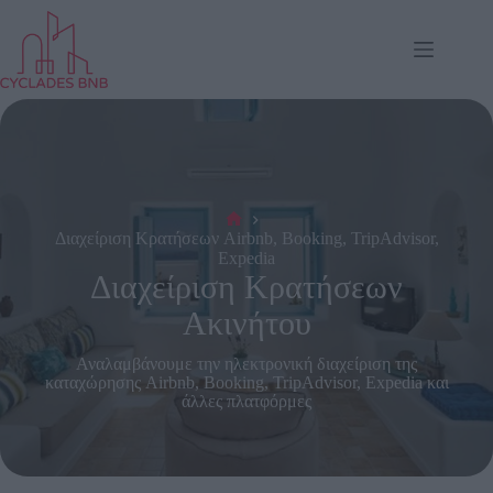
Μετάβαση
στο
περιεχόμενο
Αρχή
Διαχείριση Κρατήσεων Airbnb, Booking, TripAdvisor,
Expedia
Διαχείριση Κρατήσεων
Ακινήτου
Αναλαμβάνουμε την ηλεκτρονική διαχείριση της
καταχώρησης Airbnb, Booking, TripAdvisor, Expedia και
άλλες πλατφόρμες