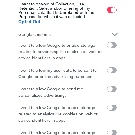
I want to opt-out of Collection, Use,
Retention, Sale, and/or Sharing of my
Οι επαγγελματικές φωτογραφίες ξεχωρίζουν από τον ανταγωνισμό
Personal Data that Is Unrelated with the
και απεικονίζουν όλους τους χώρους του σπιτιού όπως ακριβώς
Purposes for which it was collected.
τους βλέπουν οι φιλοξενούμενοι κατά την διάρκεια του check-in.
Opted Out
Ζωντανά χρώματα και υποβοήθηση φωτισμού για την σωστή
Google consents
αποτύπωση και απεικόνιση του καταλύματος σε χαμηλές τιμές,
ανάλογα με τα τετραγωνικά και τους χώρους.
I want to allow Google to enable storage
related to advertising like cookies on web or
Βελτιστοποίηση Φωτογραφιών
device identifiers in apps.
Παραλαμβάνετε φωτογραφίες σε πολύ υψηλή ανάλυση και σε
I want to allow my user data to be sent to
βελτιστοποιημένη έκδοση για τις πλατφόρμες βραχυχρόνιας
Google for online advertising purposes.
μίσθωσης.
I want to allow Google to send me
Προνομιακή Τιμή Φωτογράφισης
personalized advertising.
Επαγγελματική φωτογράφιση με εξειδικευμένο φωτογράφο
ξενοδοχειακών καταλυμάτων.
I want to allow Google to enable storage
related to analytics like cookies on web or
device identifiers in apps.
I want to allow Google to enable storage