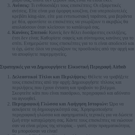
Ανέσεις:
Τι ενθουσιάζει τους επισκέπτες; Οι εξαιρετικές
ανέσεις. Είτε είναι μια όμορφη κουζίνα, ένα υπερπολυτελές
κρεβάτι king-size, είτε μια εντυπωσιακή ταράτσα, μια βεράντα
με θέα, φροντίστε οι επισκέπτες να γνωρίζουν τι ακριβώς θα
απολαύσουν όταν κλείσουν το κατάλυμά σας.
Κανόνες Σπιτιού:
Κανείς δεν θέλει δυσάρεστες εκπλήξεις,
έτσι δεν είναι; Καθορίστε σαφείς και σύντομους κανόνες για το
σπίτι. Ενημερώστε τους επισκέπτες για το τι είναι αποδεκτό και
τι όχι, ώστε όλοι να γνωρίζουν τις προσδοκίες από την αρχή και
να αποφύγετε παρερμηνείες.
Στρατηγικές για να Δημιουργήσετε Ελκυστική Περιγραφή Airbnb
Δελεαστικοί Τίτλοι και Περιλήψεις:
Θέλετε να τραβήξετε
τους επισκέπτες από την αρχή; Δημιουργήστε τίτλους και
περιλήψεις που έχουν ένταση και τραβούν το βλέμμα.
Σκεφτείτε κάτι που είναι πιασάρικο, περιγραφικό και αδύνατο
να αγνοηθεί.
Περιγραφική Γλώσσα και Αφήγηση Ιστοριών:
Ώρα να
ασκήσετε τη δημιουργικότητά σας. Χρησιμοποιήστε
περιγραφική γλώσσα και αφηγηματικές τεχνικές για να δώσετε
ζωή στην καταχώρηση σας. Κάντε τους επισκέπτες να νιώσουν
σαν να είναι μέρος της ιστορίας – γιατί, στην πραγματικότητα,
θα μπορούσαν να είναι!