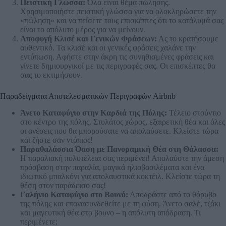
Πειστική Γλώσσα:
Όλα είναι θέμα πώλησης.
Χρησιμοποιήστε πειστική γλώσσα για να ολοκληρώσετε την
«πώληση» και να πείσετε τους επισκέπτες ότι το κατάλυμά σας
είναι το απόλυτο μέρος για να μείνουν.
Αποφυγή Κλισέ και Γενικών Φράσεων:
Ας το κρατήσουμε
αυθεντικό. Τα κλισέ και οι γενικές φράσεις χαλάνε την
εντύπωση. Αφήστε στην άκρη τις συνηθισμένες φράσεις και
γίνετε δημιουργικοί με τις περιγραφές σας. Οι επισκέπτες θα
σας το εκτιμήσουν.
Παραδείγματα Αποτελεσματικών Περιγραφών Airbnb
Άνετο Καταφύγιο στην Καρδιά της Πόλης:
Τέλειο στούντιο
στο κέντρο της πόλης. Στυλάτος χώρος, εξαιρετική θέα και όλες
οι ανέσεις που θα μπορούσατε να απολαύσετε. Κλείστε τώρα
και ζήστε σαν ντόπιος!
Παραθαλάσσια Όαση με Πανοραμική Θέα στη Θάλασσα:
Η παραλιακή πολυτέλεια σας περιμένει! Απολαύστε την άμεση
πρόσβαση στην παραλία, μαγικά ηλιοβασιλέματα και ένα
ιδιωτικό μπαλκόνι για απολαυστικά κοκτέιλ. Κλείστε τώρα τη
θέση στον παράδεισο σας!
Γαλήνιο Καταφύγιο στο Βουνό:
Αποδράστε από το θόρυβο
της πόλης και επανασυνδεθείτε με τη φύση. Άνετο σαλέ, τζάκι
και μαγευτική θέα στο βουνο – η απόλυτη απόδραση. Τι
περιμένετε;