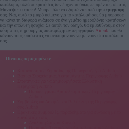
κατάλυμα, αλλά οι κρατήσεις δεν έρχονται όπως περιμένατε, σωστά;
Μαντέψτε τι φταίει! Μπορεί όλα να εξαρτώνται από την
περιγραφή
σας. Ναι, αυτό το μικρό κείμενο για το κατάλυμά σας θα μπορούσε
να κάνει τη διαφορά ανάμεσα σε ένα γεμάτο ημερολόγιο κρατήσεων
και την απόλυτη ησυχία. Σε αυτόν τον οδηγό, θα εμβαθύνουμε στον
κόσμο της δημιουργίας ακαταμάχητων περιγραφών
Airbnb
που θα
κάνουν τους επισκέπτες να ανυπομονούν να μείνουν στο κατάλυμά
σας.
Πίνακας περιεχομένων
Κατανόηση της Σημασίας της Περιγραφής για Airbnb
Βασικά Στοιχεία μιας Ακαταμάχητης Περιγραφής Airbnb
Στρατηγικές για να Δημιουργήσετε Ελκυστική
Περιγραφή Airbnb
Παραδείγματα Αποτελεσματικών Περιγραφών
Airbnb
Συμβουλές για Δοκιμές και Βελτίωση της Περιγραφής
σας Airbnb
Πρακτικές συμβουλές, παραδείγματα για σύνδεση με το
κοινό-στόχο σας
Ανάλυση Στόχου Κοινού
Πρακτικές Τεχνικές για Αποτελεσματική Airbnb