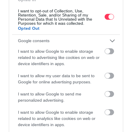
μπαλκόνι και κοντινή απόσταση σε τοπικά εστιατόρια και καφέ.
Η κομψή κρεβατοκάμαρα και η ιδιωτική βεράντα δημιουργούν
I want to opt-out of Collection, Use,
την ιδανική ατμόσφαιρα για αξέχαστες στιγμές. Κλείστε τη
Retention, Sale, and/or Sharing of my
Personal Data that Is Unrelated with the
διαμονή σας για μια εμπειρία που θα θυμάστε για πάντα!
Purposes for which it was collected.
Opted Out
Πρακτικές Τεχνικές για Αποτελεσματική Airbnb Περιγραφή
Google consents
Χρήση Λέξεων-Κλειδιών
: Επισημάνετε τη σημασία των
λέξεων-κλειδιών για βελτιωμένη ορατότητα στην αναζήτηση.
I want to allow Google to enable storage
Π.χ., χρησιμοποιήστε λέξεις που θα «πιάσουν» το ενδιαφέρον
related to advertising like cookies on web or
του κοινού και είναι δημοφιλείς στα Airbnb, όπως
“χαλαρωτικό”, “μοντέρνο”, “φιλικό προς τα κατοικίδια”.
device identifiers in apps.
Προσθήκη Συγκρίσεων με άλλα Καταλύματα
: Αναφέρετε
σύντομα τι κάνει το κατάλυμα σας να ξεχωρίζει από τα
I want to allow my user data to be sent to
υπόλοιπα, ώστε οι επισκέπτες να νιώσουν ότι προσφέρει
Google for online advertising purposes.
μοναδική αξία.
I want to allow Google to send me
Δημιουργία Συναισθηματικής Σύνδεσης με τους Επισκέπτες
personalized advertising.
Ανθρώπινη Προσέγγιση
: Μιλήστε σαν φίλος, περιγράψτε το
κατάλυμα με έναν ζεστό τόνο και προσθέστε προσωπικές
I want to allow Google to enable storage
πινελιές στην περιγραφή σας. Για παράδειγμα: «Σας
related to analytics like cookies on web or
καλωσορίζουμε σε ένα μέρος όπου κάθε γωνιά έχει φτιαχτεί με
device identifiers in apps.
φροντίδα».