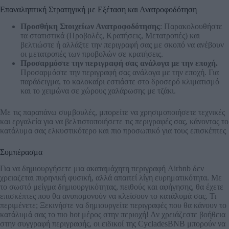
Επαναληπτική Στρατηγική με Εξέταση και Ανατροφοδότηση
Προσθήκη Στοιχείων Ανατροφοδότησης
: Παρακολουθήστε
τα στατιστικά (Προβολές, Κρατήσεις, Μετατροπές) και
βελτιώστε ή αλλάξτε την περιγραφή σας με σκοπό να ανέβουν
οι μετατροπές των προβολών σε κρατήσεις.
Προσαρμόστε την περιγραφή σας ανάλογα με την εποχή.
Προσαρμόστε την περιγραφή σας ανάλογα με την εποχή. Για
παράδειγμα, το καλοκαίρι εστιάστε στο δροσερό κλιματισμό
και το χειμώνα σε χώρους χαλάρωσης με τζάκι.
Με τις παραπάνω συμβουλές, μπορείτε να χρησιμοποιήσετε τεχνικές
και εργαλεία για να βελτιστοποιήσετε τις περιγραφές σας, κάνοντας το
κατάλυμα σας ελκυστικότερο και πιο προσωπικό για τους επισκέπτες
Συμπέρασμα
Για να δημιουργήσετε μια ακαταμάχητη περιγραφή Airbnb δεν
χρειαζεται πυρηνική φυσική, αλλά απαιτεί λίγη ευρηματικότητα. Με
το σωστό μείγμα δημιουργικότητας, πειθούς και αφήγησης, θα έχετε
επισκέπτες που θα ανυπομονούν να κλείσουν το κατάλυμά σας. Τι
περιμένετε; Ξεκινήστε να δημιουργείτε περιγραφές που θα κάνουν το
κατάλυμά σας το πιο hot μέρος στην περιοχή! Αν χρειάζεστε βοήθεια
στην συγγραφή περιγραφής, οι ειδικοί της CycladesBNB μπορούν να