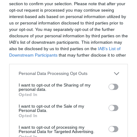
επαγγελματικά κέντρα, θα έχετε ό,τι χρειάζεστε για να
section to confirm your selection. Please note that after your
εργαστείτε και να ξεκουραστείτε. Ένας καθαρός, καλά
opt-out request is processed you may continue seeing
εξοπλισμένος χώρος που εξυπηρετεί τις ανάγκες ενός
interest-based ads based on personal information utilized by
πολυάσχολου επαγγελματία
us or personal information disclosed to third parties prior to
your opt-out. You may separately opt-out of the further
Οικογένειες με Παιδιά
disclosure of your personal information by third parties on the
IAB’s list of downstream participants. This information may
“Φιλικό Διαμέρισμα για Οικογένειες με Παιδότοπο και
also be disclosed by us to third parties on the
IAB’s List of
Ασφαλείς Χώρους”
Σχεδιασμένο για οικογένειες, αυτό το άνετο διαμέρισμα
Downstream Participants
that may further disclose it to other
περιλαμβάνει παιδότοπο, κούνιες και βιβλία για παιδιά, καθώς
third parties.
και εύκολη πρόσβαση σε οικογενειακές δραστηριότητες.
Απολαύστε το άνετο σαλόνι για βραδιές με επιτραπέζια
Please note that this website/app uses one or more Google
Personal Data Processing Opt Outs
παιχνίδια και μια πλήρως εξοπλισμένη κουζίνα για να
services and may gather and store information including but
ετοιμάζετε γεύματα σαν να είστε στο σπίτι σας. Ένα ασφαλές
not limited to your visit or usage behaviour. You may click to
I want to opt-out of the Sharing of my
και φιλικό περιβάλλον, ιδανικό για χαλαρωτικές διακοπές με τα
personal data.
grant or deny consent to Google and its third-party tags to
παιδιά!
Opted In
use your data for below specified purposes in below Google
consent section.
Νεαρά Ζευγάρια
I want to opt-out of the Sale of my
Personal Data.
Opted In
“Ρομαντικό Διαμέρισμα για Ζευγάρια, με Μπαλκόνι και
Θέα στην Πόλη”
I want to opt-out of processing my
Το τέλειο μέρος για να αποδράσετε μαζί! Ένα άνετο
Personal Data for Targeted Advertising.
διαμέρισμα με ρομαντική διακόσμηση, θέα στην πόλη από το
Opted In