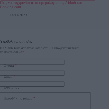
Πώς να συγχρονίσετε τα ημερολόγια σας Airbnb και
Booking.com
14/11/2023
Υποβολή απάντησης
Η ηλ. διεύθυνση σας δεν δημοσιεύεται.
Τα υποχρεωτικά πεδία
A
σημειώνονται με
*
l
t
e
Όνομα
*
r
n
a
Email
*
t
i
Ιστότοπος
v
e
:
Προσθήκη σχόλιου
*