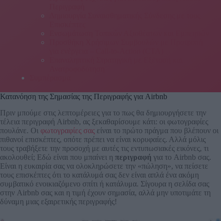
Περιγραφή
Δημιουργία Συναισθηματικής Σύνδεσης με τους
Επισκέπτες
Ενσωμάτωση Τοπικών Αξιοθέατων και Εμπειριών
Προσθήκη Χρήσιμων Συμβουλών με Προτροπή
για ενέργεια – Call-to-Action (CTA)
Επαναληπτική Στρατηγική με Εξέταση και
Ανατροφοδότηση
Συμπέρασμα
Κατανόηση της Σημασίας της Περιγραφής για Airbnb
Πριν μπούμε στις λεπτομέρειες για το πως θα δημιουργήσετε την
τέλεια περιγραφή Airbnb, ας ξεκαθαρίσουμε κάτι: οι φωτογραφίες
πουλάνε. Οι
φωτογραφίες σας
είναι το πρώτο πράγμα που βλέπουν οι
πιθανοί επισκέπτες, οπότε πρέπει να είναι κορυφαίες. Αλλά μόλις
τους τραβήξετε την προσοχή με αυτές τις εντυπωσιακές εικόνες, τι
ακολουθεί; Εδώ είναι που μπαίνει η
περιγραφή
για το Airbnb σας.
Είναι η ευκαιρία σας να ολοκληρώσετε την «πώληση», να πείσετε
τους επισκέπτες ότι το κατάλυμά σας δεν είναι απλά ένα ακόμη
συμβατικό ενοικιαζόμενο σπίτι ή κατάλυμα. Σίγουρα η σελίδα σας
στην Airbnb σας και η τιμή έχουν σημασία, αλλά μην υποτιμάτε τη
δύναμη μιας εξαιρετικής περιγραφής!